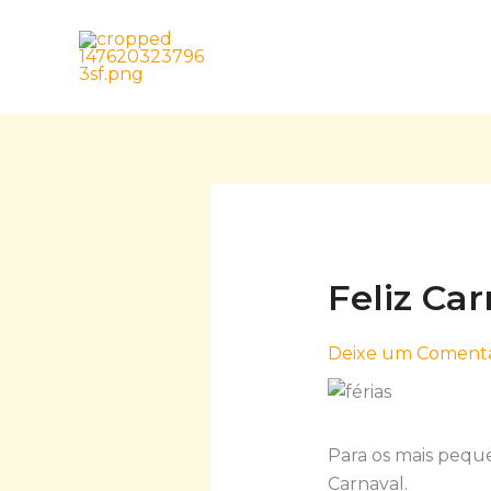
Skip
to
content
Feliz Car
Deixe um Comentá
Para os mais peque
Carnaval.