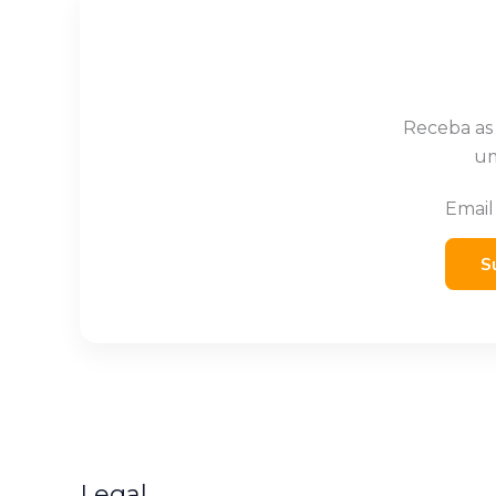
Receba as
um
Emai
S
Legal