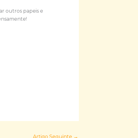
ar outros papeis e
tensamente!
Artigo Seguinte
→