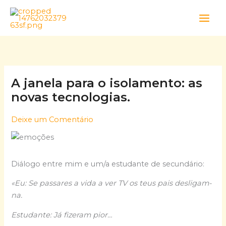
Skip
to
content
A janela para o isolamento: as
novas tecnologias.
Deixe um Comentário
Diálogo entre mim e um/a estudante de secundário:
«Eu: Se passares a vida a ver TV os teus pais desligam-
na.
Estudante: Já fizeram pior…