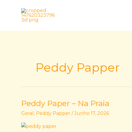
Skip
to
content
Peddy Papper
Peddy Paper – Na Praia
Peddy
Paper
Geral
,
Peddy Papper
/
Junho 17, 2026
–
Na