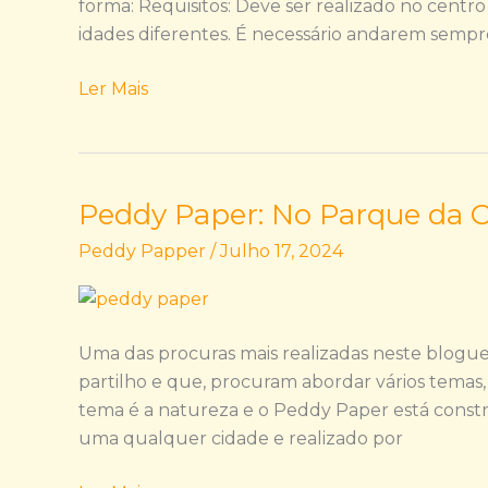
forma: Requisitos: Deve ser realizado no centro
idades diferentes. É necessário andarem sem
Ler Mais
Peddy Paper: No Parque da 
Peddy
Paper:
Peddy Papper
/
Julho 17, 2024
No
Parque
da
Cidade
Uma das procuras mais realizadas neste blogue
partilho e que, procuram abordar vários temas,
tema é a natureza e o Peddy Paper está constr
uma qualquer cidade e realizado por