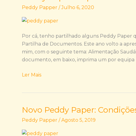
Paper:
Peddy Papper
/
Julho 6, 2020
Imprima
e
divirtam-
se!
Por cá, tenho partilhado alguns Peddy Paper 
Partilha de Documentos. Este ano volto a apre
mim, com o seguinte tema: Alimentação Saudá
documento, em baixo, imprima um por equipa ou
Ler Mais
Novo Peddy Paper: Condiçõe
Novo
Peddy
Peddy Papper
/
Agosto 5, 2019
Paper:
Condições