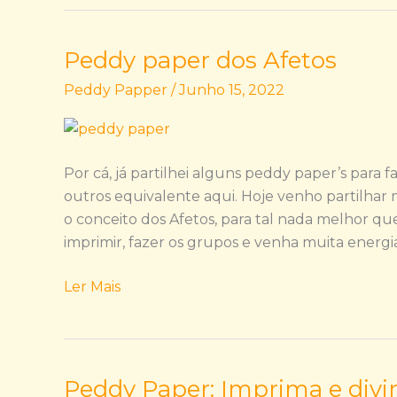
Peddy paper dos Afetos
Peddy
paper
Peddy Papper
/
Junho 15, 2022
dos
Afetos
Por cá, já partilhei alguns peddy paper’s para 
outros equivalente aqui. Hoje venho partilha
o conceito dos Afetos, para tal nada melhor q
imprimir, fazer os grupos e venha muita energi
Ler Mais
Peddy Paper: Imprima e divi
Peddy