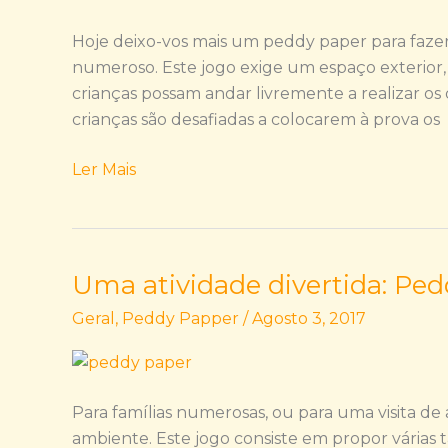
Meteorológicas
Hoje deixo-vos mais um peddy paper para faze
numeroso. Este jogo exige um espaço exterior
crianças possam andar livremente a realizar os 
crianças são desafiadas a colocarem à prova os
Ler Mais
Uma atividade divertida: Pe
Uma
atividade
Geral
,
Peddy Papper
/
Agosto 3, 2017
divertida:
Peddy
Paper
Para famílias numerosas, ou para uma visita 
ambiente. Este jogo consiste em propor vária