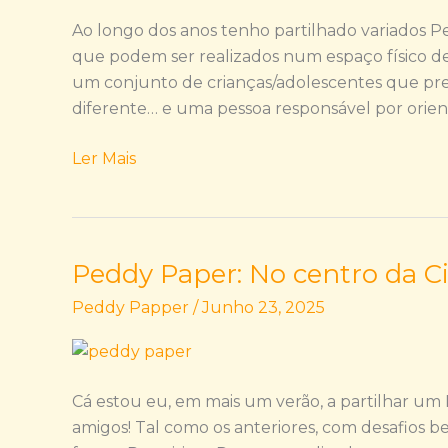
Praia
Ao longo dos anos tenho partilhado variados P
que podem ser realizados num espaço físico def
um conjunto de crianças/adolescentes que pr
diferente… e uma pessoa responsável por orienta
Ler Mais
Peddy Paper: No centro da C
Peddy
Paper:
Peddy Papper
/
Junho 23, 2025
No
centro
da
Cidade
Cá estou eu, em mais um verão, a partilhar um 
amigos! Tal como os anteriores, com desafios b