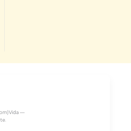
Com)Vida —
te.