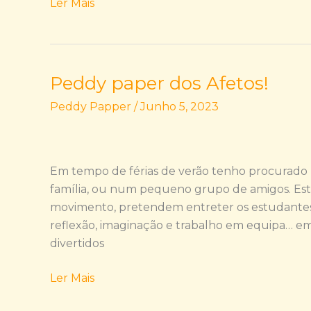
Ler Mais
Peddy paper dos Afetos!
Peddy
paper
Peddy Papper
/
Junho 5, 2023
dos
Afetos!
Em tempo de férias de verão tenho procurado 
família, ou num pequeno grupo de amigos. Es
movimento, pretendem entreter os estudantes, d
reflexão, imaginação e trabalho em equipa… e
divertidos
Ler Mais