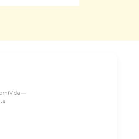
Com)Vida —
te.