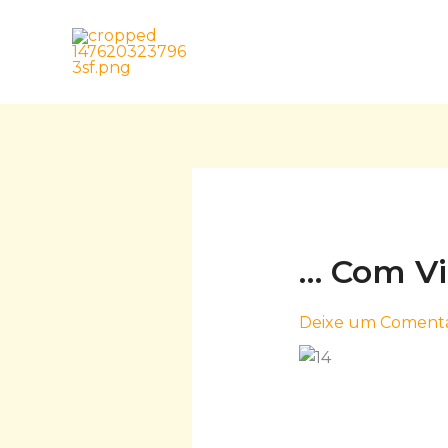
Skip
to
content
… Com V
Deixe um Comentá