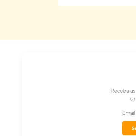
Receba as
um
Emai
S