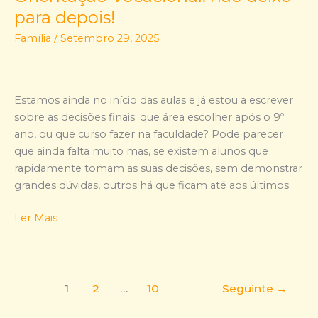
Vocacional:
para depois!
não
Família
/
Setembro 29, 2025
deixe
para
depois!
Estamos ainda no início das aulas e já estou a escrever
sobre as decisões finais: que área escolher após o 9º
ano, ou que curso fazer na faculdade? Pode parecer
que ainda falta muito mas, se existem alunos que
rapidamente tomam as suas decisões, sem demonstrar
grandes dúvidas, outros há que ficam até aos últimos
Ler Mais
1
2
…
10
Seguinte
→