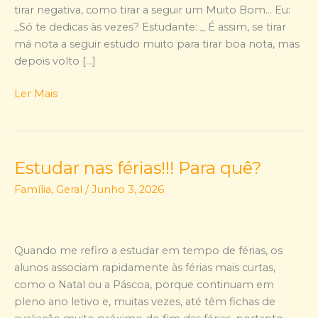
tirar negativa, como tirar a seguir um Muito Bom… Eu:
_Só te dedicas às vezes? Estudante: _ É assim, se tirar
má nota a seguir estudo muito para tirar boa nota, mas
depois volto […]
Ler Mais
Estudar nas férias!!! Para quê?
Estudar
nas
Família
,
Geral
/
Junho 3, 2026
férias!!!
Para
quê?
Quando me refiro a estudar em tempo de férias, os
alunos associam rapidamente às férias mais curtas,
como o Natal ou a Páscoa, porque continuam em
pleno ano letivo e, muitas vezes, até têm fichas de