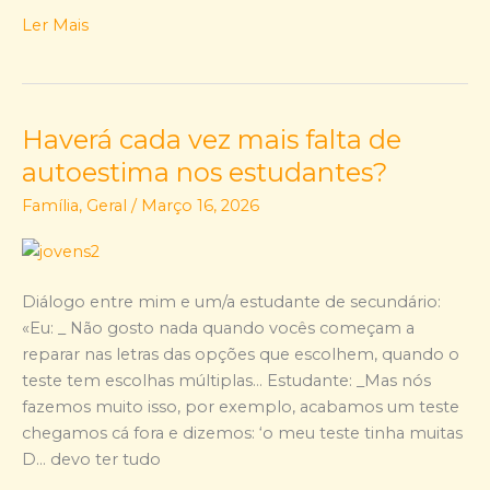
Ler Mais
Haverá cada vez mais falta de
Haverá
cada
autoestima nos estudantes?
vez
Família
,
Geral
/
Março 16, 2026
mais
falta
de
autoestima
Diálogo entre mim e um/a estudante de secundário:
nos
«Eu: _ Não gosto nada quando vocês começam a
estudantes?
reparar nas letras das opções que escolhem, quando o
teste tem escolhas múltiplas… Estudante: _Mas nós
fazemos muito isso, por exemplo, acabamos um teste
chegamos cá fora e dizemos: ‘o meu teste tinha muitas
D… devo ter tudo