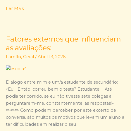
Ler Mais
Fatores externos que influenciam
Fatores
externos
as avaliações:
que
Família
,
Geral
/
Abril 13, 2026
influenciam
as
avaliações:
Diálogo entre mim e um/a estudante de secundário:
«Eu: _Então, correu bem o teste? Estudante: _ Até
podia ter corrido, se eu não tivesse sete colegas a
perguntarem-me, constantemente, as respostas!»
✏️✏️✏️ Como podem perceber por este excerto de
conversa, são muitos os motivos que levam um aluno a
ter dificuldades em realizar o seu