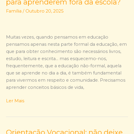
para aprenderem fora da escola?
as
Família
/
Outubro 20, 2025
crianças
podem
fazer
para
Muitas vezes, quando pensamos em educação
aprenderem
pensamos apenas nesta parte formal da educação, em
fora
que para obter conhecimento são necessários livros,
da
estudo, leitura e escrita… mas esquecemo-nos,
escola?
frequentemente, que a educação não-formal, aquela
que se aprende no dia a dia, é também fundamental
para vivermos em respeito e comunidade. Precisamos
aprender conceitos básicos de vida,
Ler Mais
Orientação Vocacional: não deixe
Orientação