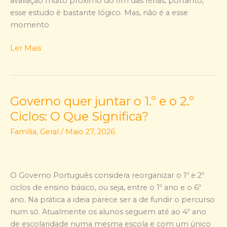
avaliação muito próximo do fim das férias, portanto,
esse estudo é bastante lógico. Mas, não é a esse
momento
Ler Mais
Governo quer juntar o 1.º e o 2.º
Governo
quer
Ciclos: O Que Significa?
juntar
Família
,
Geral
/
Maio 27, 2026
o
1.º
e
o
O Governo Português considera reorganizar o 1º e 2º
2.º
ciclos de ensino básico, ou seja, entre o 1º ano e o 6º
Ciclos:
ano. Na prática a ideia parece ser a de fundir o percurso
O
num só. Atualmente os alunos seguem até ao 4º ano
Que
de escolaridade numa mesma escola e com um único