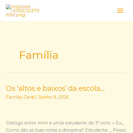
Skip
to
content
Família
Os ‘altos e baixos’ da escola…
Os
‘altos
Família
,
Geral
/
Junho 8, 2026
e
baixos’
da
escola…
Diálogo entre mim e um/a estudante de 3º ciclo: « Eu:_
Como são as tuas notas à disciplina? Estudante: _ Posso