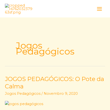
Skip
to
content
Jogos
Pedagógicos
JOGOS PEDAGÓGICOS: O Pote da
JOGOS
PEDAGÓGICOS:
Calma
O
Jogos Pedagógicos
/
Novembro 9, 2020
Pote
da
Calma