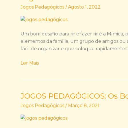
da
Jogos Pedagógicos
/
Agosto 1, 2022
mímica
Um bom desafio para rir e fazer rir é a Mímica
elementos da família, um grupo de amigos ou 
fácil de organizar e que coloque rapidamente to
Ler Mais
JOGOS PEDAGÓGICOS: Os Bon
JOGOS
PEDAGÓGICOS:
Jogos Pedagógicos
/
Março 8, 2021
Os
Bonecos
Sensoriais