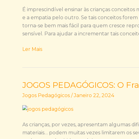
É imprescindível ensinar às crianças conceitos 
e a empatia pelo outro. Se tais conceitos fore
torna-se bem mais fácil para quem cresce repr
sensível. Para ajudar a incrementar tais conceito
Ler Mais
JOGOS PEDAGÓGICOS: O Fras
JOGOS
PEDAGÓGICOS:
Jogos Pedagógicos
/
Janeiro 22, 2024
O
Frasquinho
dos
Desejos
As crianças, por vezes, apresentam algumas dif
materiais… podem muitas vezes limitarem os se