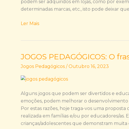
podem ser adquiridos em lojas, como por exem
determinadas marcas, etc., isto pode deixar q
Ler Mais
JOGOS PEDAGÓGICOS: O fras
JOGOS
PEDAGÓGICOS:
Jogos Pedagógicos
/
Outubro 16, 2023
O
frasco
da
Paciência
Alguns jogos que podem ser divertidos e educ
emoções, podem melhorar o desenvolvimento fís
Por estas razões, hoje traga-vos uma proposta
realizada em famílias e/ou por educadores/as. E
crianças/adolescentes que demonstram muita 