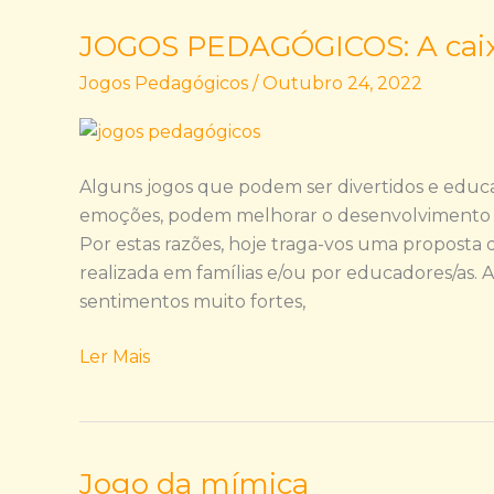
JOGOS PEDAGÓGICOS: A caix
JOGOS
PEDAGÓGICOS:
Jogos Pedagógicos
/
Outubro 24, 2022
A
caixa
da
Raiva
Alguns jogos que podem ser divertidos e educ
emoções, podem melhorar o desenvolvimento fís
Por estas razões, hoje traga-vos uma proposta
realizada em famílias e/ou por educadores/as. 
sentimentos muito fortes,
Ler Mais
Jogo da mímica
Jogo