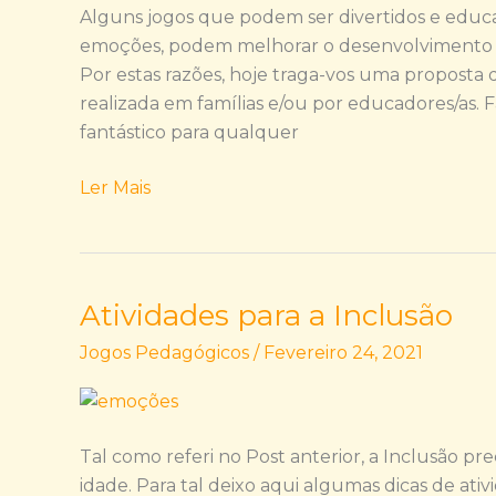
Alguns jogos que podem ser divertidos e educ
emoções, podem melhorar o desenvolvimento fís
Por estas razões, hoje traga-vos uma proposta
realizada em famílias e/ou por educadores/as. 
fantástico para qualquer
Ler Mais
Atividades para a Inclusão
Atividades
para
Jogos Pedagógicos
/
Fevereiro 24, 2021
a
Inclusão
Tal como referi no Post anterior, a Inclusão pr
idade. Para tal deixo aqui algumas dicas de 