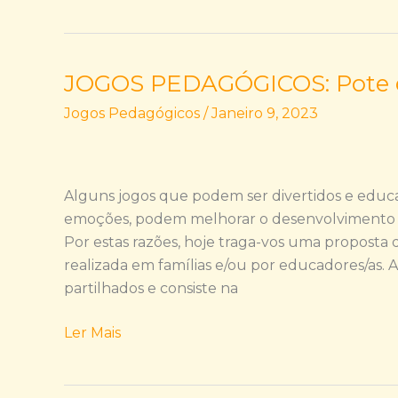
JOGOS PEDAGÓGICOS: Pote d
JOGOS
PEDAGÓGICOS:
Jogos Pedagógicos
/
Janeiro 9, 2023
Pote
das
trocas
Alguns jogos que podem ser divertidos e educ
emoções, podem melhorar o desenvolvimento fís
Por estas razões, hoje traga-vos uma proposta
realizada em famílias e/ou por educadores/as. 
partilhados e consiste na
Ler Mais