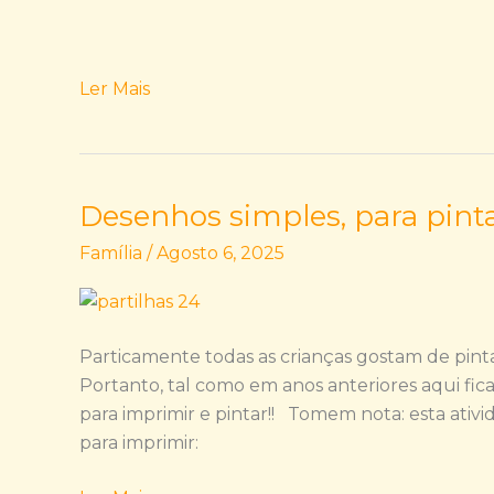
a
publicação
de
fotografias
Ler Mais
pessoais!
Desenhos simples, para pinta
Desenhos
simples,
Família
/
Agosto 6, 2025
para
pintar
neste
verão!
Particamente todas as crianças gostam de pinta
Portanto, tal como em anos anteriores aqui fi
para imprimir e pintar!! Tomem nota: esta ati
para imprimir: