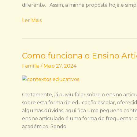
diferente. Assim, a minha proposta hoje é simpl
Ler Mais
Como funciona o Ensino Arti
Como
funciona
Família
/
Maio 27, 2024
o
Ensino
Articulado?
Certamente, já ouviu falar sobre o ensino arti
sobre esta forma de educação escolar, oferecid
algumas dúvidas, aqui fica uma pequena conte
ensino articulado é uma forma de frequentar o
académico. Sendo