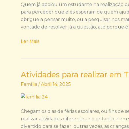
se
Quem já apoiou um estudante na realização de 
aprende…
para perceber que eles esperam de quem ajuda
na
obrigue a pensar muito, ou a pesquisar nos man
vida
vontade de resolver já a questão, até porque é
e
na
Ler Mais
escola!
Atividades para realizar em 
Atividades
para
Família
/
Abril 14, 2025
realizar
em
Tempo
de
Chegam os dias de férias escolares, ou fins de 
Férias
realizar atividades diferentes, no entanto, nem
divertido para se fazer, outras vezes, as crian