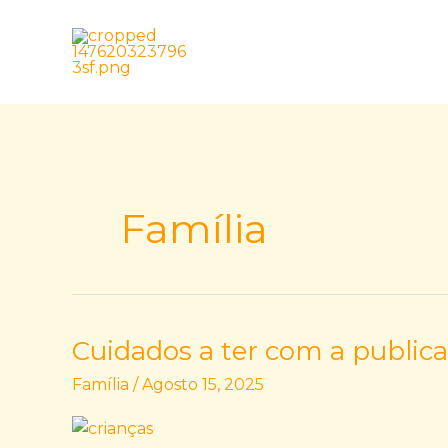
Skip
to
content
Família
Cuidados a ter com a publica
Cuidados
a
Família
/
Agosto 15, 2025
ter
com