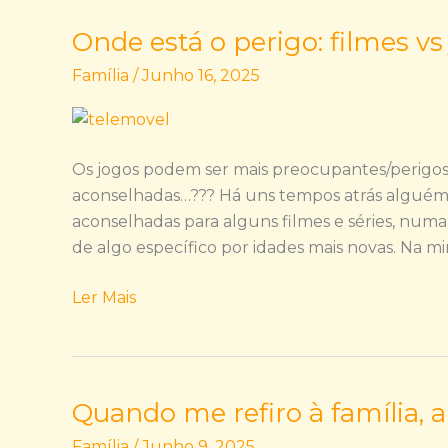
Onde está o perigo: filmes vs 
Onde
está
Família
/
Junho 16, 2025
o
perigo:
filmes
vs
Os jogos podem ser mais preocupantes/perigoso
jogos???!!!
aconselhadas…??? Há uns tempos atrás alguém 
aconselhadas para alguns filmes e séries, numa
de algo específico por idades mais novas. Na m
Ler Mais
Quando me refiro à família, a
Quando
me
Família
/
Junho 9, 2025