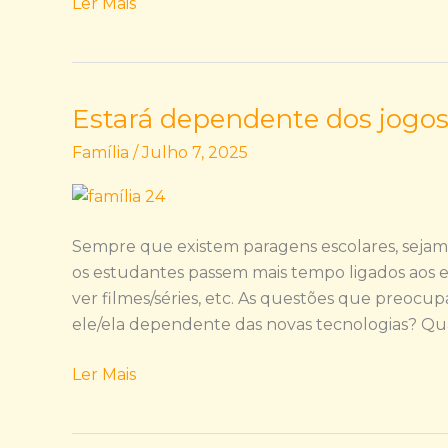
Ler Mais
Estará dependente dos jogos 
Estará
dependente
Família
/
Julho 7, 2025
dos
jogos
online?
Alguns
Sempre que existem paragens escolares, sejam
alertas:
os estudantes passem mais tempo ligados aos ecrã
ver filmes/séries, etc. As questões que preocup
ele/ela dependente das novas tecnologias? Qua
Ler Mais