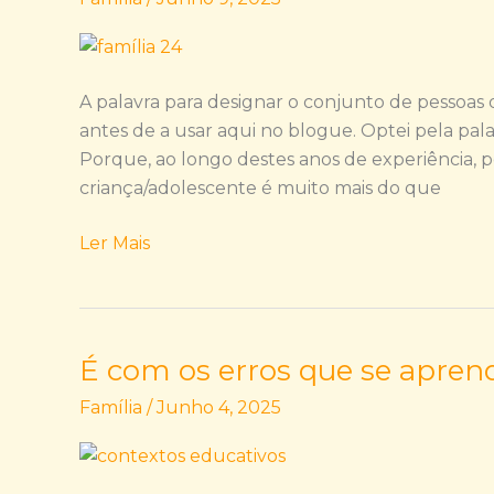
refiro
à
família,
a
A palavra para designar o conjunto de pessoas 
quem
antes de a usar aqui no blogue. Optei pela palavr
me
Porque, ao longo destes anos de experiência, 
dirijo
criança/adolescente é muito mais do que
afinal?!
Ler Mais
É com os erros que se aprend
É
com
Família
/
Junho 4, 2025
os
erros
que