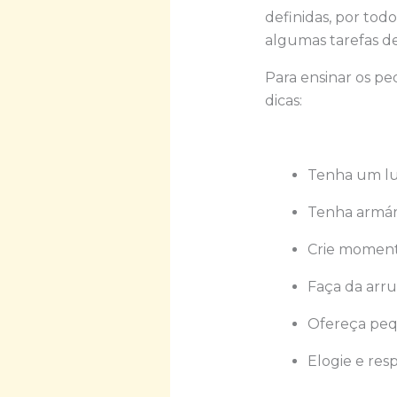
definidas, por tod
algumas tarefas d
Para ensinar os p
dicas:
Tenha um lug
Tenha armári
Crie momento
Faça da arr
Ofereça peq
Elogie e res