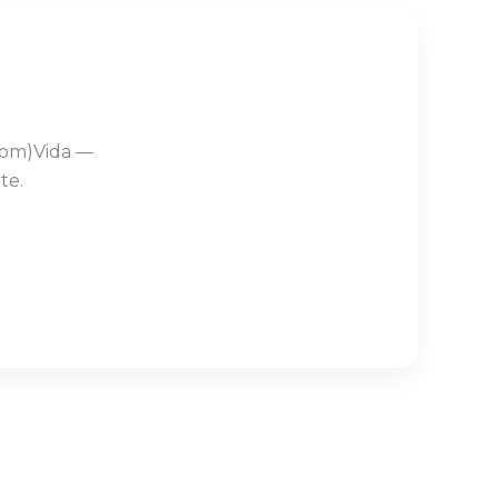
Com)Vida —
te.