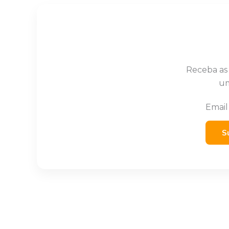
Receba as
um
Emai
S