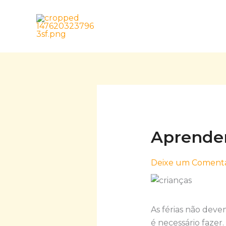
Skip
to
content
Aprender
Deixe um Comentá
As férias não dev
é necessário fazer