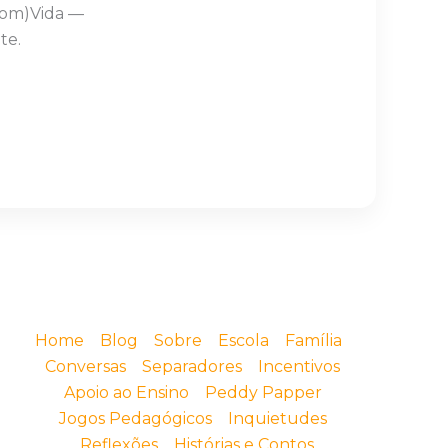
Com)Vida —
te.
Home
Blog
Sobre
Escola
Família
Conversas
Separadores
Incentivos
Apoio ao Ensino
Peddy Papper
Jogos Pedagógicos
Inquietudes
Reflexões
Histórias e Contos