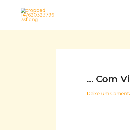
Skip
to
content
… Com V
Deixe um Comentá