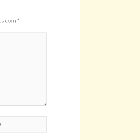
dos com
*