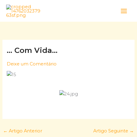
Skip
to
content
… Com Vida…
Deixe um Comentário
←
Artigo Anterior
Artigo Seguinte
→