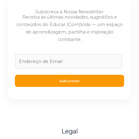
Subscreva a Nossa Newsletter
Receba as últimas novidades, sugestões e
conteúdos do Educar (Com)Vida — um espaço
de aprendizagem, partilha e inspiração
constante.
E
m
a
i
Subscrever
l
*
Legal