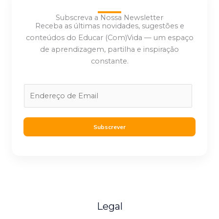
Subscreva a Nossa Newsletter
Receba as últimas novidades, sugestões e
conteúdos do Educar (Com)Vida — um espaço
de aprendizagem, partilha e inspiração
constante.
E
m
a
i
Subscrever
l
*
Legal