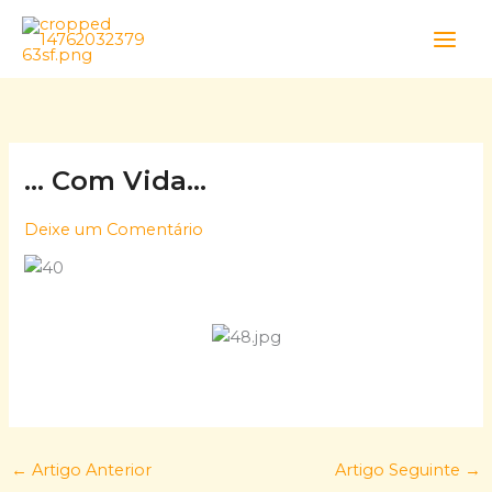
Skip
to
content
… Com Vida…
Deixe um Comentário
←
Artigo Anterior
Artigo Seguinte
→