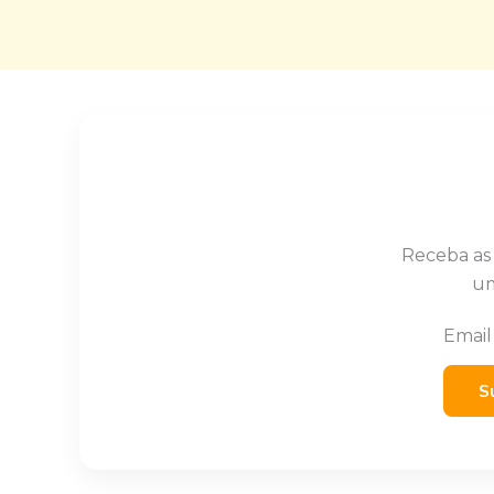
Receba as
um
Emai
S