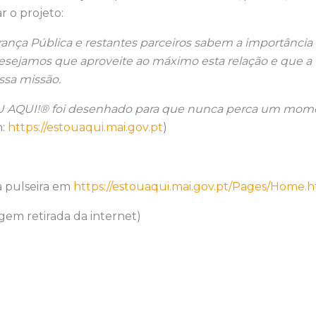
 o projeto:
rança Pública e restantes parceiros sabem a importância 
Desejamos que aproveite ao máximo esta relação e que a
ssa missão.
 AQUI!® foi desenhado para que nunca perca um mome
n:
https://estouaqui.mai.gov.pt
)
a pulseira em
https://estouaqui.mai.gov.pt/Pages/Home.
gem retirada da internet)