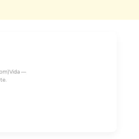
Com)Vida —
te.