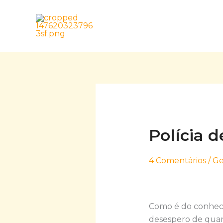
Skip
to
content
Polícia 
4 Comentários
/
Ge
Como é do conhecim
desespero de quand