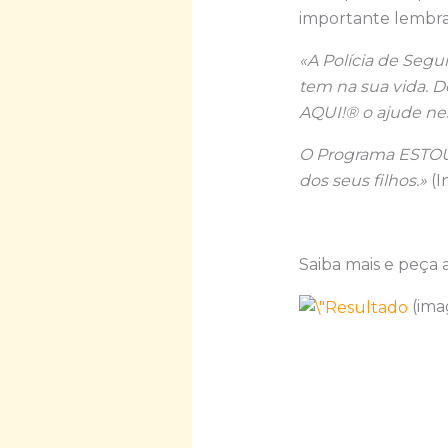
importante lembrar
«A Polícia de Segu
tem na sua vida. 
AQUI!® o ajude ne
O Programa ESTOU
dos seus filhos.»
(I
Saiba mais e peça 
(ima