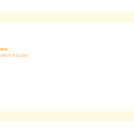
MAIA
018 AT 11:32 AM