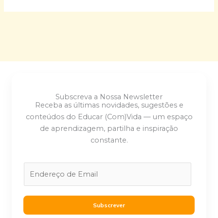
Subscreva a Nossa Newsletter
Receba as últimas novidades, sugestões e
conteúdos do Educar (Com)Vida — um espaço
de aprendizagem, partilha e inspiração
constante.
E
m
a
i
Subscrever
l