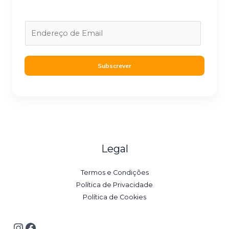
E
m
a
i
Subscrever
l
*
Legal
Termos e Condições
Política de Privacidade
Política de Cookies