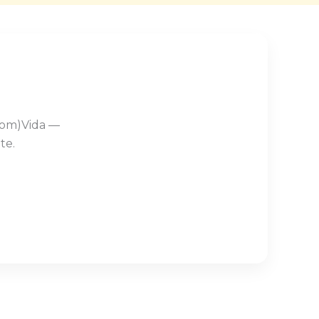
Com)Vida —
te.