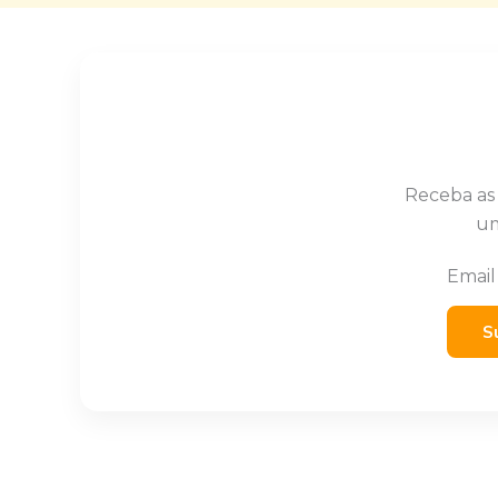
Receba as
um
Emai
S