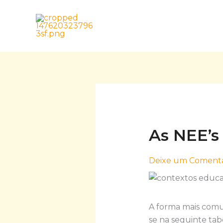
Skip
to
content
As NEE’s
Deixe um Comentá
A forma mais comum
se na seguinte tab