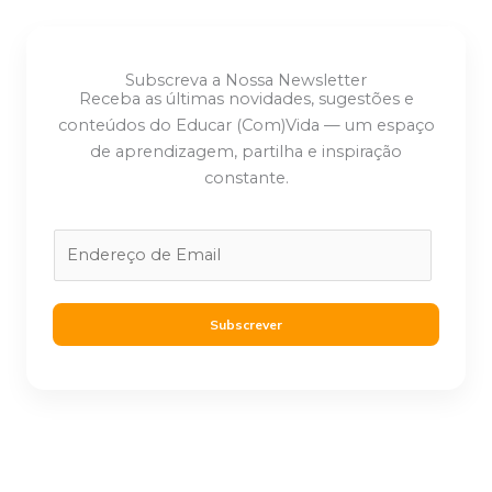
Subscreva a Nossa Newsletter
Receba as últimas novidades, sugestões e
conteúdos do Educar (Com)Vida — um espaço
de aprendizagem, partilha e inspiração
constante.
E
m
a
i
Subscrever
l
*