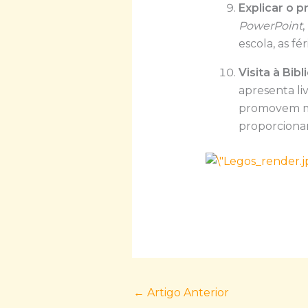
Explicar o 
PowerPoint
,
escola, as f
Visita à Bibl
apresenta li
promovem mom
proporciona
←
Artigo Anterior