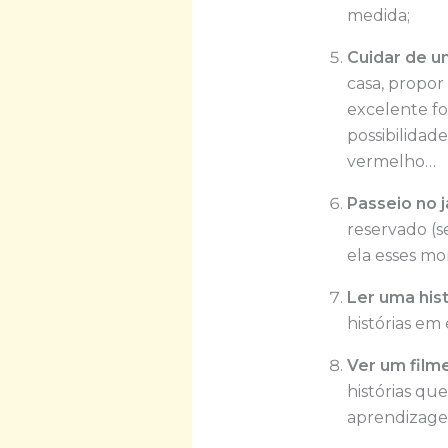
medida;
Cuidar de u
casa, propor
excelente f
possibilidad
vermelho…
Passeio no j
reservado (s
ela esses mo
Ler uma hist
histórias em 
Ver um film
histórias qu
aprendizagem