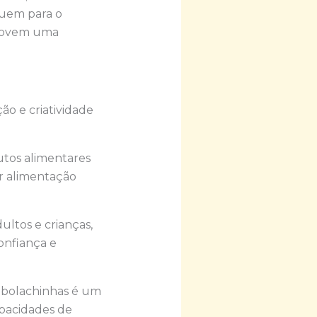
buem para o
omovem uma
ção e criatividade
utos alimentares
r alimentação
ltos e crianças,
onfiança e
 bolachinhas é um
apacidades de