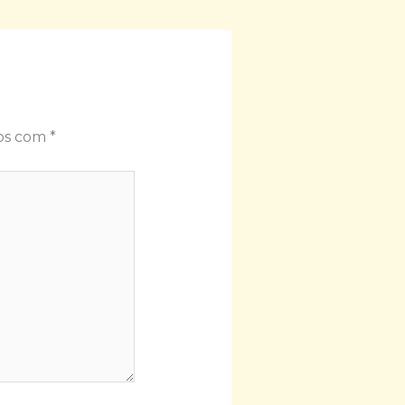
dos com
*