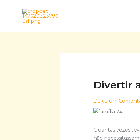
Skip
to
content
Divertir 
Deixe um Comentá
Quantas vezes teve
não necessitassem