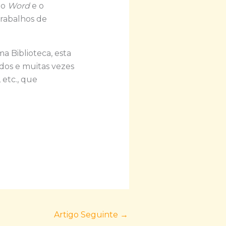
 o
Word
e o
trabalhos de
a Biblioteca, esta
ados e muitas vezes
etc., que
Artigo Seguinte
→