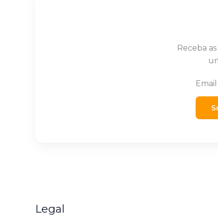
Receba as
um
Emai
S
Legal