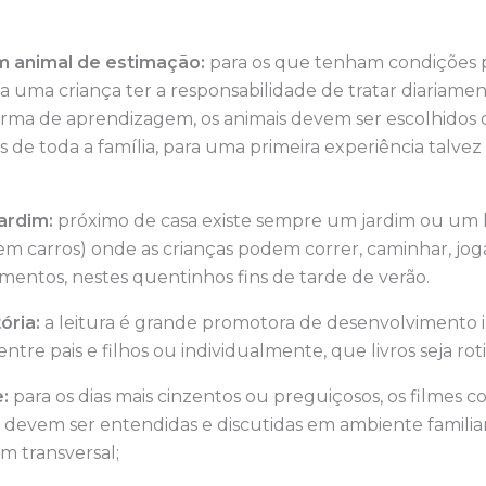
m animal de estimação:
para os que tenham condições 
 a uma criança ter a responsabilidade de tratar diariam
orma de aprendizagem, os animais devem ser escolhidos 
es de toda a família, para uma primeira experiência talve
ardim:
próximo de casa existe sempre um jardim ou um 
em carros) onde as crianças podem correr, caminhar, joga
mentos, nestes quentinhos fins de tarde de verão.
ória:
a leitura é grande promotora de desenvolvimento in
entre pais e filhos ou individualmente, que livros seja rot
e:
para os dias mais cinzentos ou preguiçosos, os filmes 
e devem ser entendidas e discutidas em ambiente famili
 transversal;