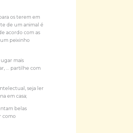
para os terem em
ente de um animal é
de acordo com as
z um peixinho
lugar mais
r, … partilhe com
telectual, seja ler
ina em casa;
contam belas
ar como