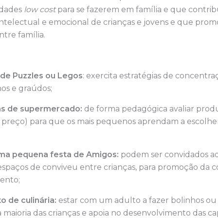
idades
low cost
para se fazerem em família e que contri
ntelectual e emocional de crianças e jovens e que pr
ntre família.
de Puzzles ou Legos
: exercita estratégias de concentra
os e graúdos;
as de supermercado:
de forma pedagógica avaliar prod
e preço) para que os mais pequenos aprendam a escolhe
ma pequena festa de Amigos:
podem ser convidados adu
spaços de conviveu entre crianças, para promoção da c
ento;
 de culinária:
estar com um adulto a fazer bolinhos ou
a maioria das crianças e apoia no desenvolvimento das c