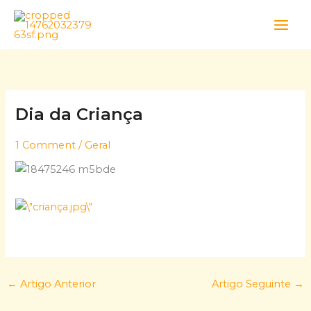
Skip
to
content
Dia da Criança
1 Comment
/
Geral
←
Artigo Anterior
Artigo Seguinte
→