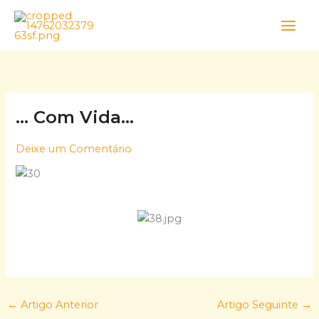
Skip
to
content
… Com Vida…
Deixe um Comentário
←
Artigo Anterior
Artigo Seguinte
→