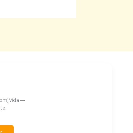
Com)Vida —
te.
er