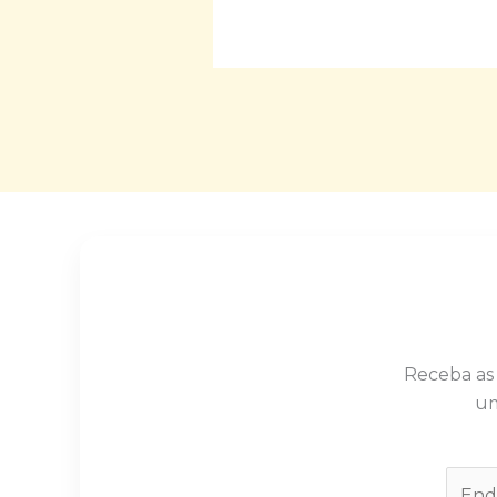
Receba as
um
E