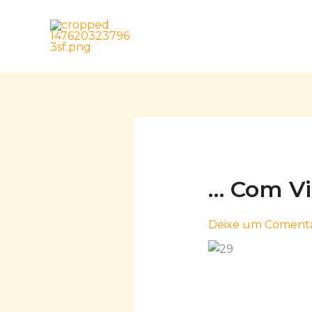
Skip
to
content
… Com V
Deixe um Comentá