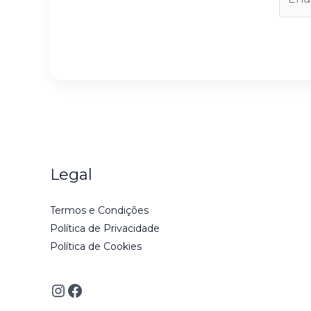
m
a
i
l
*
Legal
Termos e Condições
Política de Privacidade
Política de Cookies