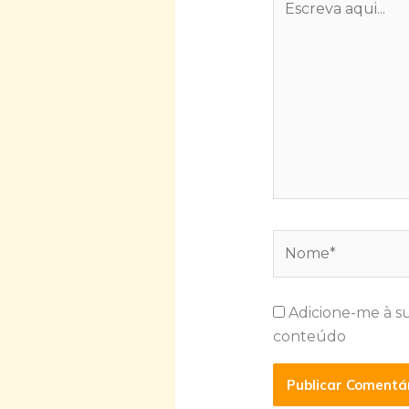
aqui...
Nome*
Adicione-me à s
conteúdo