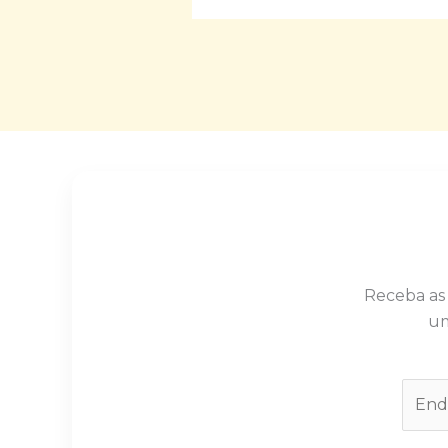
Receba as
um
E
m
a