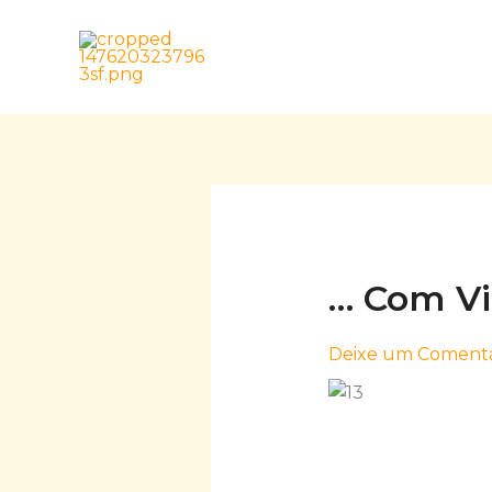
Skip
to
content
… Com V
Deixe um Comentá