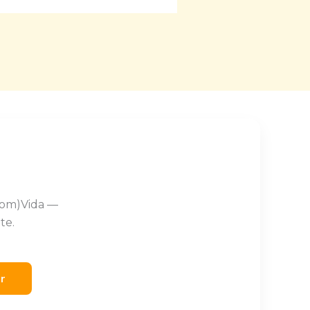
Com)Vida —
te.
er