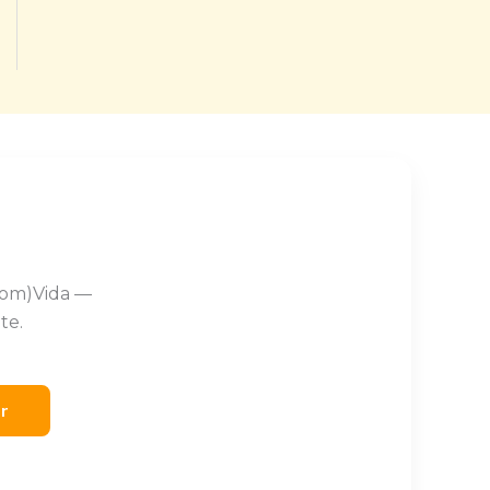
Com)Vida —
te.
er