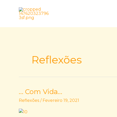
Skip
to
content
Reflexões
… Com Vida…
…
Com
Reflexões
/
Fevereiro 19, 2021
Vida…