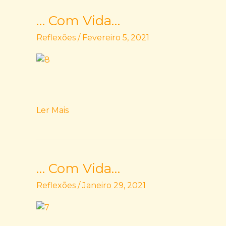
… Com Vida…
…
Com
Reflexões
/
Fevereiro 5, 2021
Vida…
Ler Mais
… Com Vida…
…
Com
Reflexões
/
Janeiro 29, 2021
Vida…