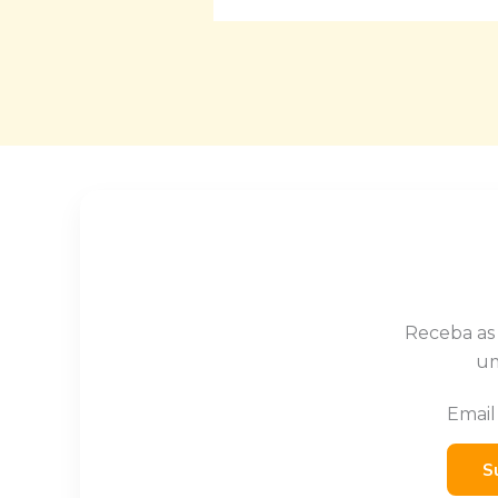
Receba as
um
Emai
S