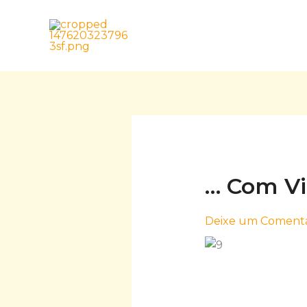
Skip
to
content
… Com V
Deixe um Comentá