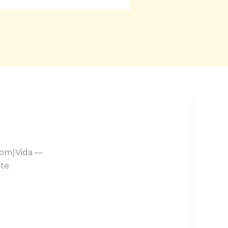
Com)Vida —
te.