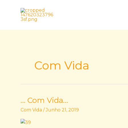
Skip
to
content
Com Vida
… Com Vida…
…
Com
Com Vida
/
Junho 21, 2019
Vida…