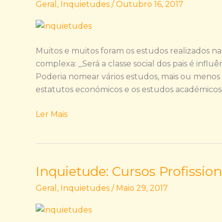
Geral
,
Inquietudes
/
Outubro 16, 2017
Sociais
VS
Sucesso
Escolar
Muitos e muitos foram os estudos realizados n
complexa: _Será a classe social dos pais é influê
Poderia nomear vários estudos, mais ou menos r
estatutos económicos e os estudos académicos 
Ler Mais
Inquietude: Cursos Profission
Inquietude:
Cursos
Geral
,
Inquietudes
/
Maio 29, 2017
Profissionais:
que
conceito?