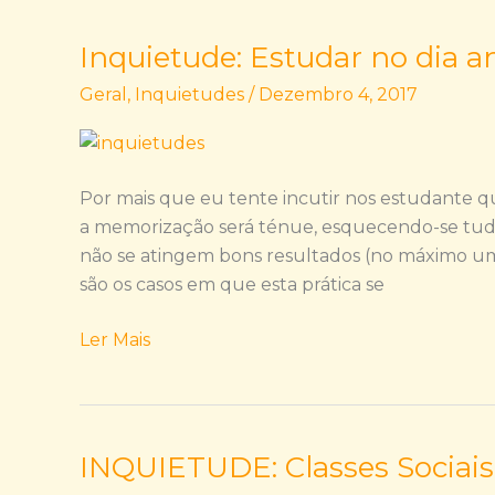
Inquietude: Estudar no dia an
Inquietude:
Estudar
Geral
,
Inquietudes
/
Dezembro 4, 2017
no
dia
anterior
ao
Por mais que eu tente incutir nos estudante q
teste…
a memorização será ténue, esquecendo-se tudo
não se atingem bons resultados (no máximo uma
são os casos em que esta prática se
Ler Mais
INQUIETUDE: Classes Sociais
INQUIETUDE:
Classes