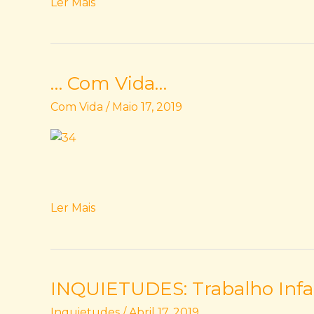
Ler Mais
… Com Vida…
…
Com
Com Vida
/
Maio 17, 2019
Vida…
Ler Mais
INQUIETUDES: Trabalho Infa
INQUIETUDES:
Trabalho
Inquietudes
/
Abril 17, 2019