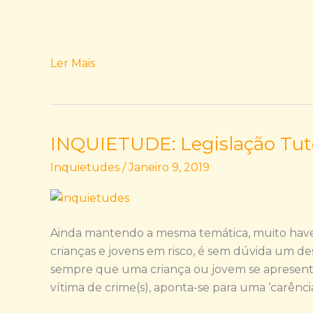
Ler Mais
INQUIETUDE: Legislação Tute
INQUIETUDE:
Legislação
Inquietudes
/
Janeiro 9, 2019
Tutelar
Educativa
Ainda mantendo a mesma temática, muito haveri
crianças e jovens em risco, é sem dúvida um des
sempre que uma criança ou jovem se apresent
vítima de crime(s), aponta-se para uma ‘carênci