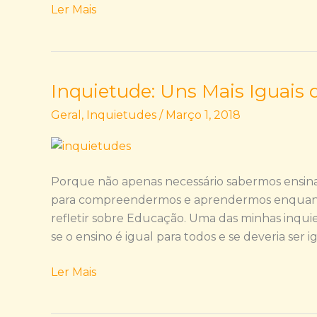
Ler Mais
Inquietude: Uns Mais Iguais 
Inquietude:
Uns
Geral
,
Inquietudes
/
Março 1, 2018
Mais
Iguais
que
Outros
Porque não apenas necessário sabermos ensina
para compreendermos e aprendermos enquanto 
refletir sobre Educação. Uma das minhas inquie
se o ensino é igual para todos e se deveria ser
Ler Mais