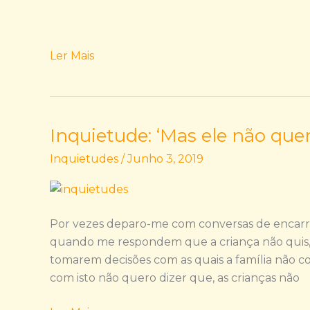
Ler Mais
Inquietude: ‘Mas ele não quer
Inquietude:
‘Mas
Inquietudes
/
Junho 3, 2019
ele
não
quer…’
Por vezes deparo-me com conversas de encar
quando me respondem que a criança não quis, n
tomarem decisões com as quais a família não co
com isto não quero dizer que, as crianças não