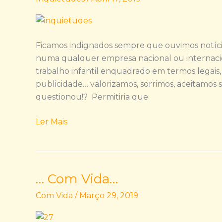
Infantil…
concorda?
Ficamos indignados sempre que ouvimos notíci
numa qualquer empresa nacional ou internacio
trabalho infantil enquadrado em termos legais, 
publicidade… valorizamos, sorrimos, aceitamos 
questionou!? Permitiria que
Ler Mais
… Com Vida…
…
Com
Com Vida
/
Março 29, 2019
Vida…