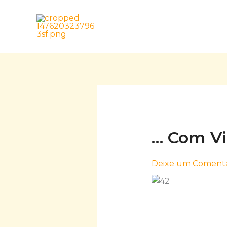
Skip
to
content
… Com V
Deixe um Comentá