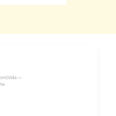
Com)Vida —
te.