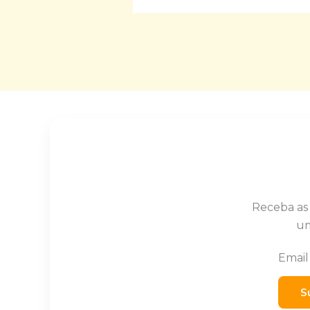
Receba as
um
Emai
S