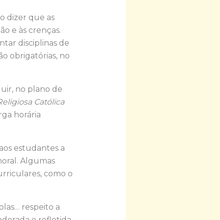
o dizer que as
ão e às crenças.
tar disciplinas de
o obrigatórias, no
luir, no plano de
eligiosa Católica
ga horária
 aos estudantes a
moral. Algumas
rriculares, como o
olas… respeito a
derada e refletida,