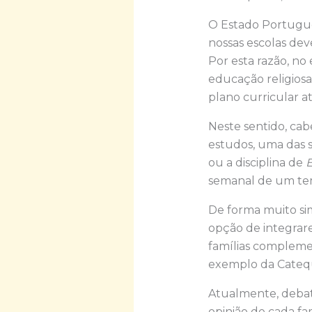
O Estado Portuguê
nossas escolas dev
Por esta razão, no
educação religiosa
plano curricular at
Neste sentido, cabe
estudos, uma das se
ou a disciplina de
E
semanal de um tem
De forma muito simp
opção de integrar
famílias complemen
exemplo da Catequ
Atualmente, debate-
opinião de cada fa