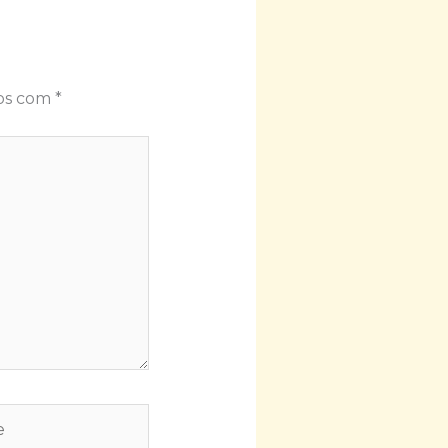
dos com
*