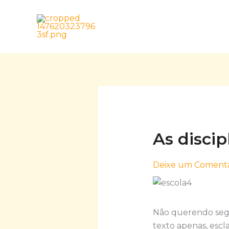
Skip
to
content
As discip
Deixe um Comentá
Não querendo segui
texto apenas, escla