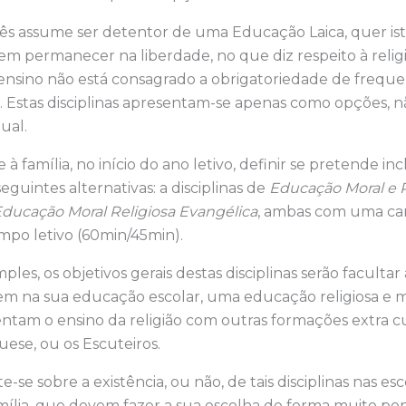
s assume ser detentor de uma Educação Laica, quer ist
em permanecer na liberdade, no que diz respeito à religi
 ensino não está consagrado a obrigatoriedade de frequen
. Estas disciplinas apresentam-se apenas como opções, nã
ual.
 à família, no início do ano letivo, definir se pretende inc
guintes alternativas: a disciplinas de
Educação Moral e R
ducação Moral Religiosa Evangélica
, ambas com uma car
po letivo (60min/45min).
les, os objetivos gerais destas disciplinas serão facultar
em na sua educação escolar, uma educação religiosa e 
tam o ensino da religião com outras formações extra cu
ese, ou os Escuteiros.
se sobre a existência, ou não, de tais disciplinas nas esc
mília, que devem fazer a sua escolha de forma muito pon