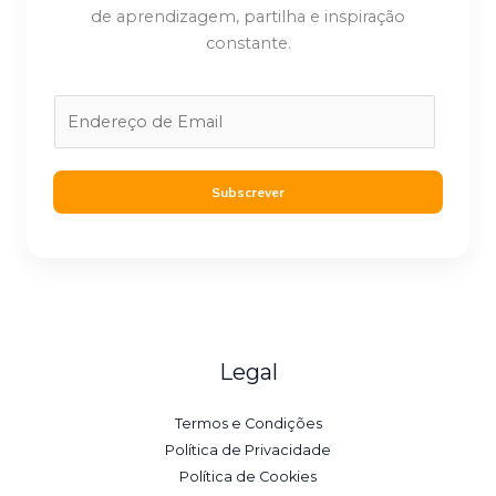
de aprendizagem, partilha e inspiração
constante.
E
m
a
i
Subscrever
l
*
Legal
Termos e Condições
Política de Privacidade
Política de Cookies