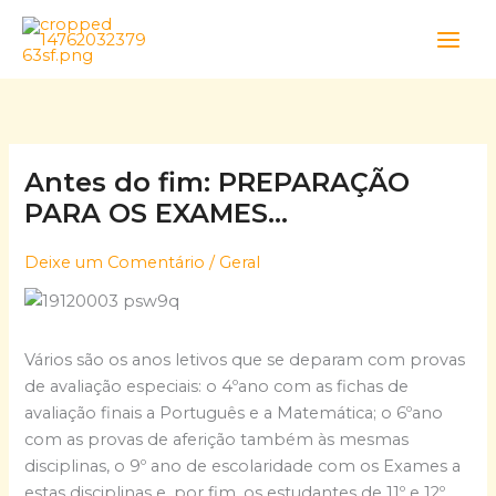
Skip
to
content
Antes do fim: PREPARAÇÃO
PARA OS EXAMES…
Deixe um Comentário
/
Geral
Vários são os anos letivos que se deparam com provas
de avaliação especiais: o 4ºano com as fichas de
avaliação finais a Português e a Matemática; o 6ºano
com as provas de aferição também às mesmas
disciplinas, o 9º ano de escolaridade com os Exames a
estas disciplinas e, por fim, os estudantes de 11º e 12º