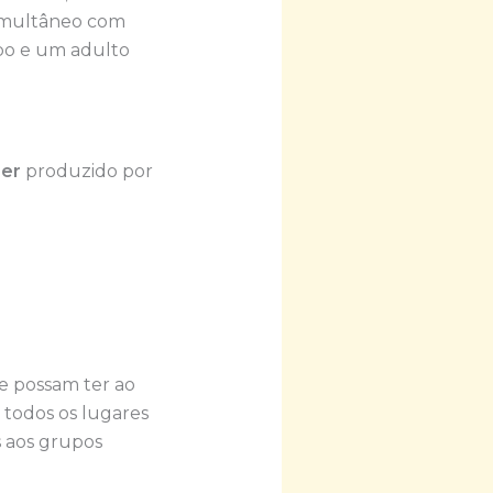
simultâneo com
mpo e um adulto
er
produzido por
te possam ter ao
a todos os lugares
s aos grupos