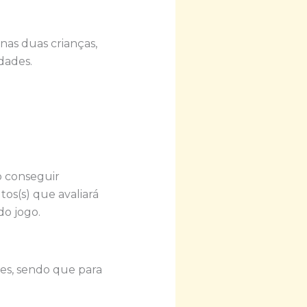
nas duas crianças,
dades.
o conseguir
os(s) que avaliará
do jogo.
tes, sendo que para