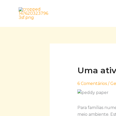
Skip
to
content
Uma ativ
6 Comentários
/
Ge
Para famílias num
meio ambiente. Es