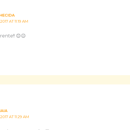
HECIDA
017 AT 11:19 AM
rente!! 😊😉
MAIA
017 AT 11:29 AM