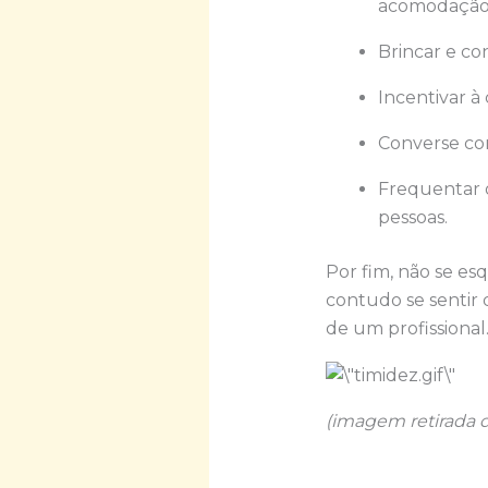
acomodação
Brincar e co
Incentivar à
Converse co
Frequentar o
pessoas.
Por fim, não se e
contudo se sentir 
de um profissional
(imagem retirada d