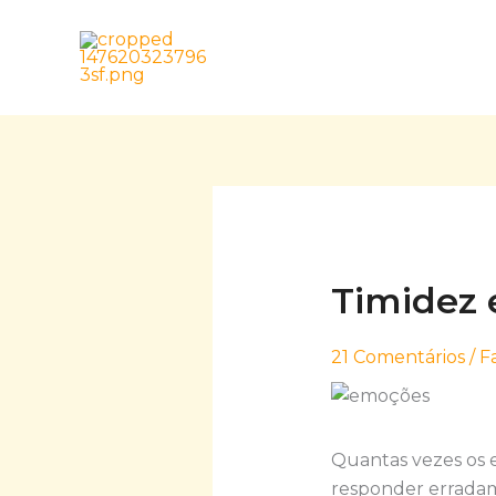
Skip
to
content
Timidez 
21 Comentários
/
F
Quantas vezes os 
responder erradam