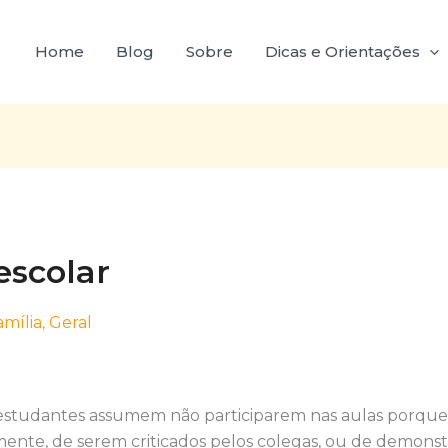
Home
Blog
Sobre
Dicas e Orientações
escolar
amília
,
Geral
estudantes assumem não participarem nas aulas porqu
ente, de serem criticados pelos colegas, ou de demons