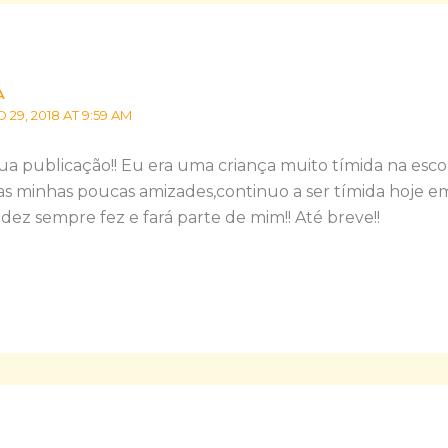
A
9, 2018 AT 9:59 AM
a publicação!! Eu era uma criança muito tímida na escol
s minhas poucas amizades,continuo a ser tímida hoje em
dez sempre fez e fará parte de mim!! Até breve!!