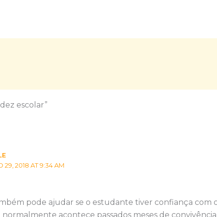
dez escolar”
LE
9, 2018 AT 9:34 AM
bém pode ajudar se o estudante tiver confiança com os
ue normalmente acontece passados meses de convivência