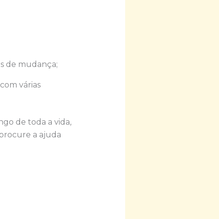
es de mudança;
 com várias
go de toda a vida,
 procure a ajuda