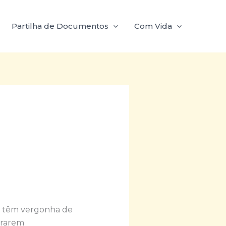
Partilha de Documentos
Com Vida
e têm vergonha de
trarem