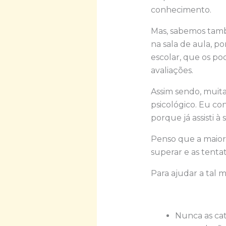
conhecimento.
Mas, sabemos tamb
na sala de aula, p
escolar, que os p
avaliações.
Assim sendo, muita
psicológico. Eu c
porque já assisti à
Penso que a maior
superar e as tenta
Para ajudar a tal 
Nunca as cat