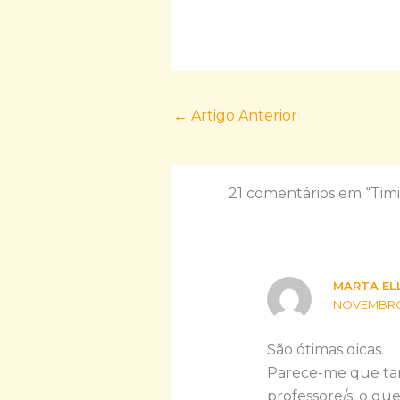
←
Artigo Anterior
21 comentários em “Timi
MARTA EL
NOVEMBRO 2
São ótimas dicas.
Parece-me que tam
professore/s, o q