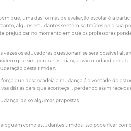
ém que, uma das formas de avaliação escolar é a partic
ortanto, alguns estudantes sentem-se traídos pela sua pr
ode prejudicar no momento em que os professores pond
s vezes os educadores questionam se será possível alter
onsidero que sim, porque as crianças vão mudando muito
 superação desta timidez.
 força que desencadeia a mudança é a vontade do est
tivas diárias para que aconteça… perdendo assim receios e
mudança, deixo algumas propostas:
aloguem como estudantes tímidos, isso pode ficar como