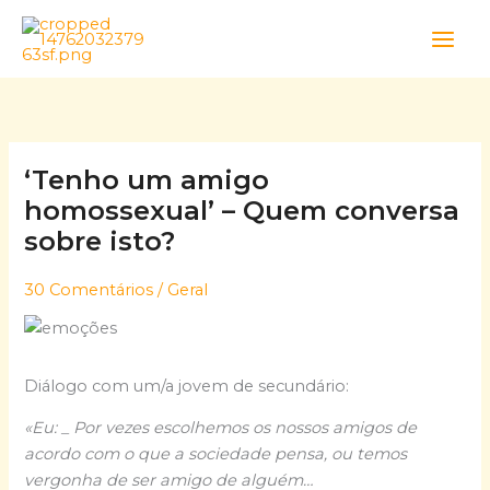
Skip
to
content
‘Tenho um amigo
homossexual’ – Quem conversa
sobre isto?
30 Comentários
/
Geral
Diálogo com um/a jovem de secundário:
«Eu: _ Por vezes escolhemos os nossos amigos de
acordo com o que a sociedade pensa, ou temos
vergonha de ser amigo de alguém…