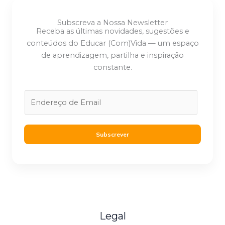
Subscreva a Nossa Newsletter
Receba as últimas novidades, sugestões e
conteúdos do Educar (Com)Vida — um espaço
de aprendizagem, partilha e inspiração
constante.
E
m
a
i
Subscrever
l
*
Legal