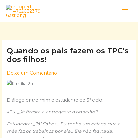
Skip
to
content
Quando os pais fazem os TPC’s
dos filhos!
Deixe um Comentário
Diálogo entre mim e estudante de 3º ciclo:
«Eu: _Já fizeste e entregaste o trabalho?
Estudante: _Já! Sabes… Eu tenho um colega que a
mãe faz os trabalhos por ele… Ele não faz nada,