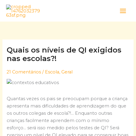
Skip
to
content
Quais os níveis de QI exigidos
nas escolas?!
21 Comentários
/
Escola
,
Geral
Quantas vezes os pais se preocupam porque a criança
apresenta mais dificuldades de aprendizagem do que
os outros colegas de escola?!… Enquanto outras
crianças facilmente aprendem com o mínimo
esforço… será isso medido pelos testes de QI? Será
preciso um nível de QI elevado para se conseguir boas