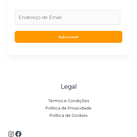
E
m
a
i
Subscrever
l
*
Legal
Termos e Condições
Política de Privacidade
Política de Cookies