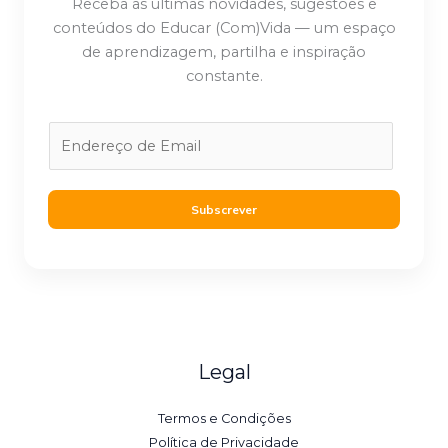
Receba as últimas novidades, sugestões e
conteúdos do Educar (Com)Vida — um espaço
de aprendizagem, partilha e inspiração
constante.
E
m
a
i
Subscrever
l
*
Legal
Termos e Condições
Política de Privacidade