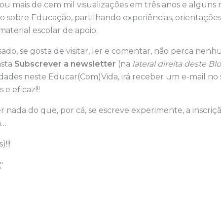
ou mais de cem mil visualizações em três anos e alguns
vo sobre Educação, partilhando experiências, orientações,
material escolar de apoio.
sado, se gosta de visitar, ler e comentar, não perca nen
asta
Subscrever a newsletter
(na
lateral direita deste B
idades neste Educar(Com)Vida, irá receber um e-mail n
e eficaz!!!
 nada do que, por cá, se escreve experimente, a inscriç
a…
)!!!