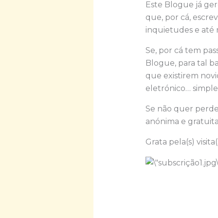
Este Blogue já ger
que, por cá, escre
inquietudes e até 
Se, por cá tem pas
Blogue, para tal b
que existirem nov
eletrónico… simples 
Se não quer perder
anónima e gratuit
Grata pela(s) visita(s