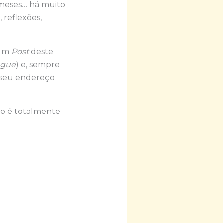
 meses… há muito
 reflexões,
hum
Post
deste
logue
) e, sempre
o seu endereço
ão é totalmente