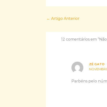
←
Artigo Anterior
12 comentários em “Não 
ZÉ GATO
NOVEMBRO 1
Parbéns pelo núme