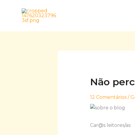
Skip
to
content
Não perc
12 Comentários
/
G
Car@s leitores/as