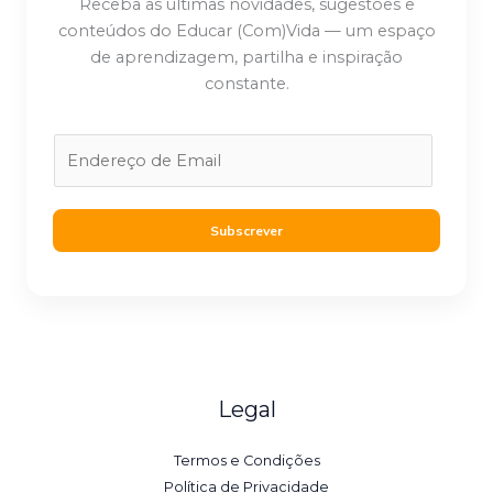
Receba as últimas novidades, sugestões e
conteúdos do Educar (Com)Vida — um espaço
de aprendizagem, partilha e inspiração
constante.
E
m
a
i
Subscrever
l
*
Legal
Termos e Condições
Política de Privacidade