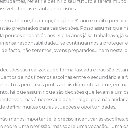
estudantes, refletir e definir o seu futuro é tarefa muito d
sível… tantas e tantas indecisões!
ferem até que, fazer opções já no 9º ano é muito precoce
stão preparados para tais decisões. Posso assumir que 
á poucos anos atrás, aos 14 e 15 anos já se trabalhava, já
nha imensa responsabilidade… se continuarmos a proteger e
, de facto, não teremos jovens preparados… nem nesta i
s decisões são realizadas de forma faseada e não são esta
ntos de nós fizemos escolhas entre o secundário e a f
or outros percursos profissionais diferentes e que, em na
anto, há que assumir que são decisões que levam a um c
ectativas, mas é necessário definir algo, para não andar à
de definir muitas outras situações e oportunidades.
 não menos importante, é preciso incentivar às escolhas, 
o sobre uma profissão, mas sobre uma vocação… uma p