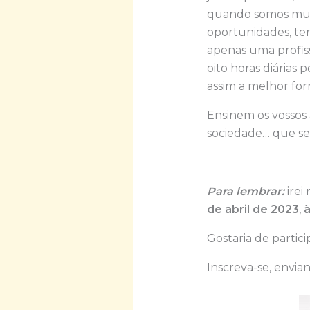
quando somos mui
oportunidades, te
apenas uma profis
oito horas diária
assim a melhor form
Ensinem os vossos 
sociedade… que se
Para lembrar:
irei 
de abril de 2023
,
à
Gostaria de partici
Inscreva-se, envia