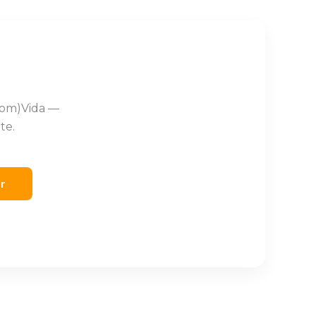
Com)Vida —
te.
er