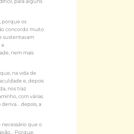
ifícil, para alguns
, porque os
não concordo muito
 se sustentavam
 a
dade, nem mais
nque, na vida de
aculdade e, depois
da, nos traz
aminho, com várias
 deriva… depois, a
é necessário que o
aixão… Porque,