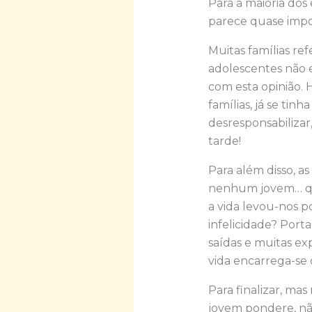
Para a maioria dos 
parece quase impos
Muitas famílias re
adolescentes não e
com esta opinião. H
famílias, já se ti
desresponsabilizar
tarde!
Para além disso, a
nenhum jovem… qua
a vida levou-nos p
infelicidade? Port
saídas e muitas exp
vida encarrega-se 
Para finalizar, mas
jovem pondere, nã