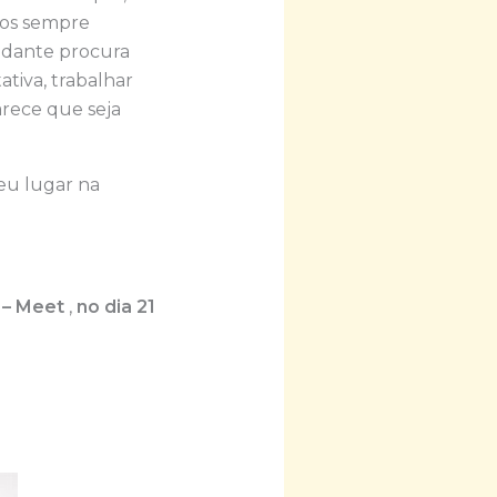
mos sempre
udante procura
tiva, trabalhar
rece que seja
seu lugar na
e
– Meet
,
no dia 21