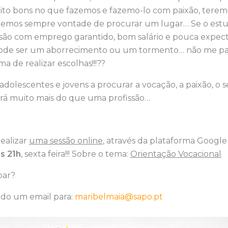
to bons no que fazemos e fazemo-lo com paixão, tere
remos sempre vontade de procurar um lugar… Se o est
são com emprego garantido, bom salário e pouca expecta
s pode ser um aborrecimento ou um tormento… não me pa
a de realizar escolhas!!!??
adolescentes e jovens a procurar a vocação, a paixão, o 
rá muito mais do que uma profissão…
realizar
uma sessão online
, através da plataforma Googl
s 21h
, sexta feira!!! Sobre o tema:
Orientação Vocacional
par?
ndo um email para:
maribelmaia@sapo.pt