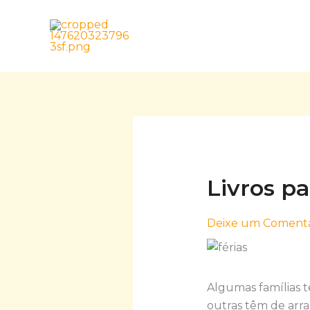
Skip
to
content
Livros pa
Deixe um Comentá
Algumas famílias t
outras têm de arran