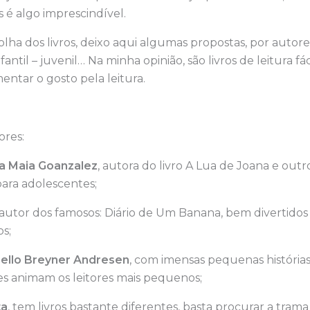
s é algo imprescindível.
olha dos livros, deixo aqui algumas propostas, por autor
antil – juvenil… Na minha opinião, são livros de leitura fác
entar o gosto pela leitura.
ores:
a Maia Goanzalez
, autora do livro A Lua de Joana e out
ara adolescentes;
 autor dos famosos: Diário de Um Banana, bem divertido
os;
ello Breyner Andresen
, com imensas pequenas história
s animam os leitores mais pequenos;
ta
, tem livros bastante diferentes, basta procurar a tram