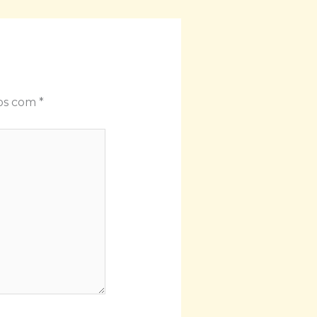
dos com
*