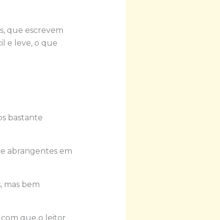
es, que escrevem
il e leve, o que
ros bastante
s e abrangentes em
s, mas bem
a com que o leitor