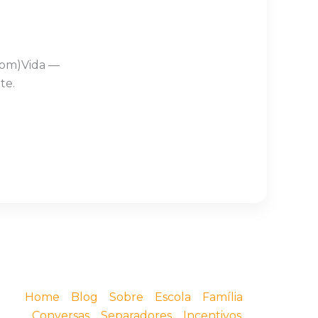
Com)Vida —
te.
Home
Blog
Sobre
Escola
Família
Conversas
Separadores
Incentivos