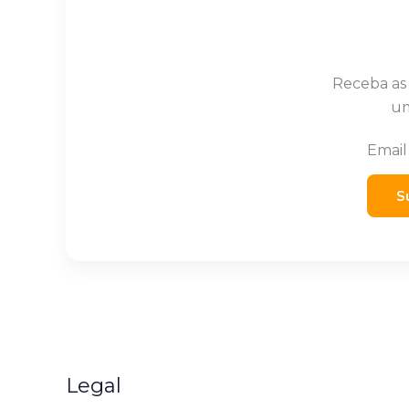
Receba as
um
Emai
S
Legal