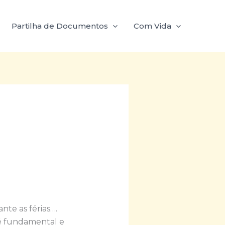
Partilha de Documentos
Com Vida
nte as férias….
r é fundamental e