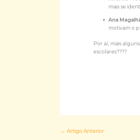
mais se identi
Ana Magalhã
motivam o pú
Por aí, mais algun
escolares????
←
Artigo Anterior