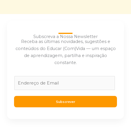
Subscreva a Nossa Newsletter
Receba as últimas novidades, sugestões e
conteúdos do Educar (Com)Vida — um espaço
de aprendizagem, partilha e inspiração
constante.
E
m
a
i
Subscrever
l
*