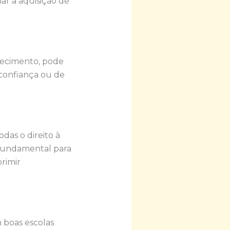
ar a aquisição de
hecimento, pode
 confiança ou de
as o direito à
fundamental para
rimir
 boas escolas