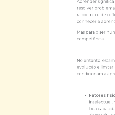
Aprender significa
resolver problemas
raciocínio e de ref
conhecer e aprend
Mas para o ser hu
competência.
No entanto, estam
evolução e limita
condicionam a apr
Fatores físi
intelectual,
boa capacid