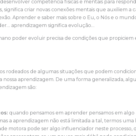
 desenvolver competência físicas e mentais para respond
, significa criar novas conexões mentais que auxiliem a 
lexão. Aprender e saber mais sobre o Eu, o Nós e o mundo,
er… aprendizagem significa evolução…
mano poder evoluir precisa de condições que propiciem
os rodeados de algumas situações que podem condicion
r a nossa aprendizagem. De uma forma generalizada, alg
endizagem são:
cos:
quando pensamos em aprender pensamos em algo 
 mas a aprendizagem não está limitada a tal, termos um
ade motora pode ser algo influenciador neste processo