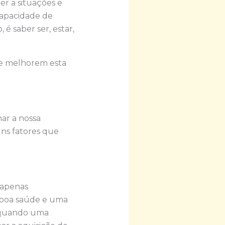
er a situações e
capacidade de
 é saber ser, estar,
 e melhorem esta
ar a nossa
uns fatores que
apenas
a boa saúde e uma
, quando uma