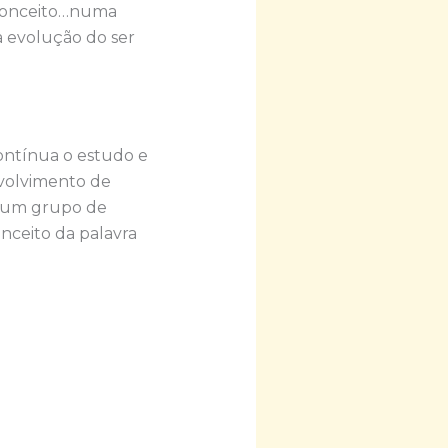
e conceito…numa
a evolução do ser
ontínua o estudo e
volvimento de
e um grupo de
nceito da palavra