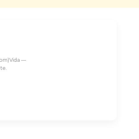
Com)Vida —
te.