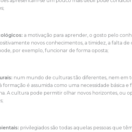
ções apresentam-se um pouco mais débil pode condicion
s;
cológicos:
a motivação para aprender, o gosto pelo con
positivamente novos conhecimentos, a timidez, a falta de
ode, por exemplo, funcionar de forma oposta;
urais:
num mundo de culturas tão diferentes, nem em tod
à formação é assumida como uma necessidade básica e 
a. A cultura pode permitir olhar novos horizontes, ou op
s;
ientais:
privilegiados são todas aquelas pessoas que têm