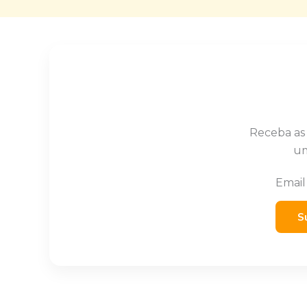
Receba as
um
Emai
S