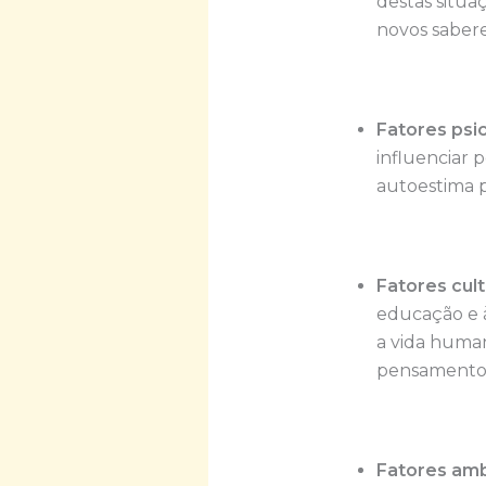
destas situa
novos sabere
Fatores psi
influenciar 
autoestima p
Fatores cult
educação e 
a vida human
pensamento
Fatores amb