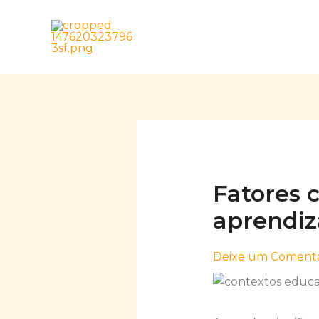
Skip
to
content
Fatores 
aprendi
Deixe um Comentá