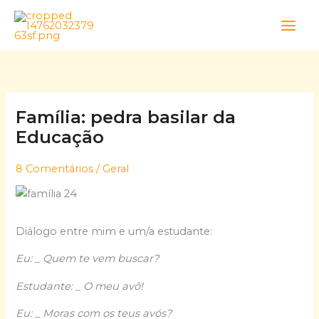
Skip
to
content
Família: pedra basilar da
Educação
8 Comentários
/
Geral
Diálogo entre mim e um/a estudante:
Eu: _ Quem te vem buscar?
Estudante: _ O meu avô!
Eu: _ Moras com os teus avós?