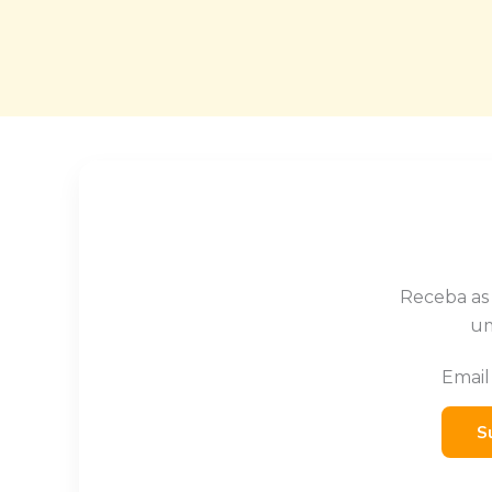
Receba as
um
Emai
S