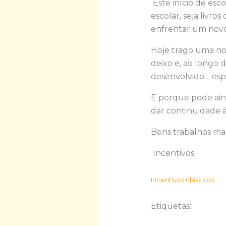
Este início de esc
escolar, seja livro
enfrentar um novo 
Hoje trago uma nov
deixo e, ao longo 
desenvolvido… esp
E porque pode aind
dar continuidade à
Bons trabalhos ma
Incentivos:
Incentivos clássicos
Etiquetas: