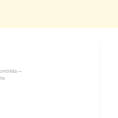
Com)Vida —
te.