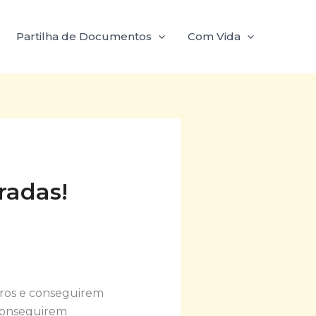
Partilha de Documentos
Com Vida
radas!
guros e conseguirem
 conseguirem