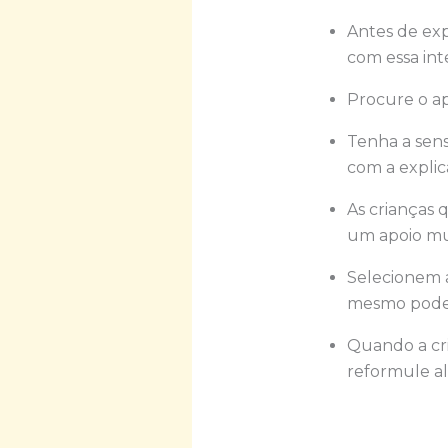
Antes de exp
com essa int
Procure o ap
Tenha a sens
com a explic
As crianças 
um apoio mu
Selecionem a
mesmo pode 
Quando a cr
reformule al