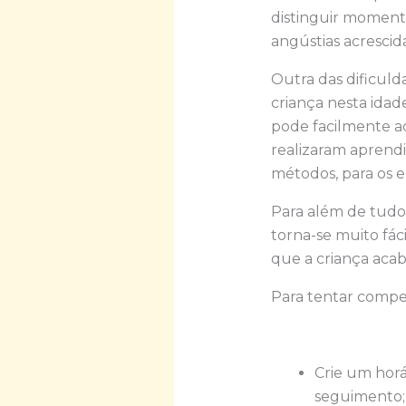
distinguir moment
angústias acrescida
Outra das dificul
criança nesta idad
pode facilmente ac
realizaram aprend
métodos, para os e
Para além de tudo 
torna-se muito fác
que a criança acabe
Para tentar compen
Crie um horár
seguimento;