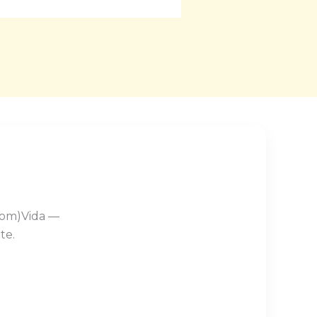
Com)Vida —
te.