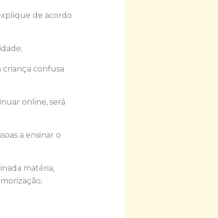
 explique de acordo
idade;
a criança confusa
nuar online, será
soas a ensinar o
inada matéria,
emorização;