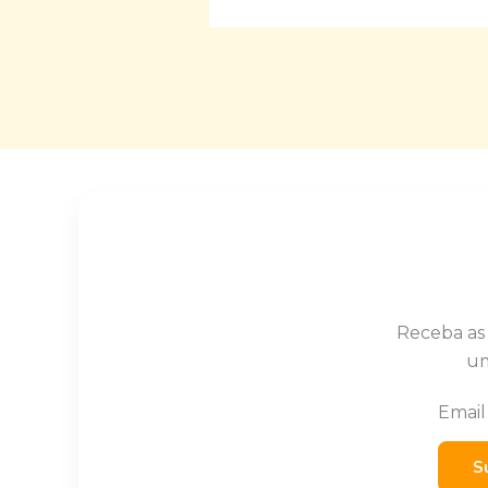
Receba as
um
Emai
S