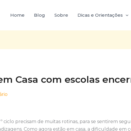
Home
Blog
Sobre
Dicas e Orientações
em Casa com escolas encer
rio
º ciclo precisam de muitas rotinas, para se sentirem se
endizagens. Como agora estão em casa, a dificuldade em