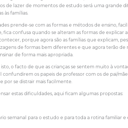
os de lazer de momentos de estudo será uma grande dif
s às famílias.
dades prende-se com as formas e métodos de ensino, fa
e, fica confusa quando se alteram as formas de explicar a
ontecer, porque agora são as famílias que explicam, pe
izagens de formas bem diferentes e que agora terão de
nsinar de forma mais apropriada.
isto, o facto de que as crianças se sentem muito à vonta
il confundirem os papeis de professor com os de pai/mãe
 por se distrair mais facilmente.
sar estas dificuldades, aqui ficam algumas propostas:
io semanal para o estudo e para toda a rotina familiar e 