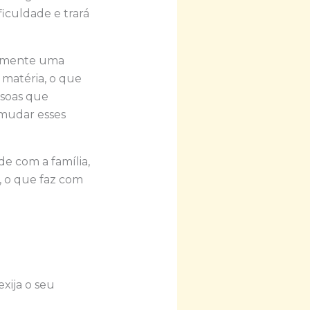
iculdade e trará
cilmente uma
 matéria, o que
ssoas que
 mudar esses
de com a família,
, o que faz com
exija o seu