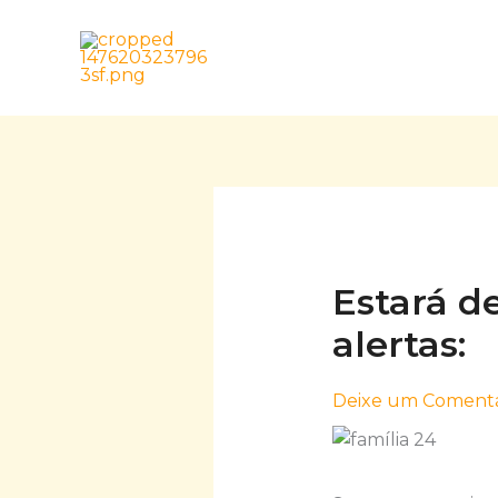
Skip
to
content
Estará d
alertas:
Deixe um Comentá