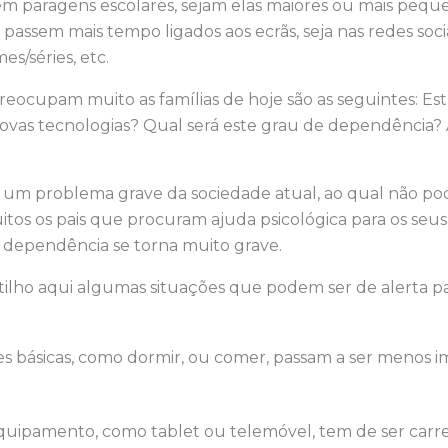
m paragens escolares, sejam elas maiores ou mais peque
passem mais tempo ligados aos ecrãs, seja nas redes socia
mes/séries, etc.
eocupam muito as famílias de hoje são as seguintes: Est
vas tecnologias? Qual será este grau de dependência?
é um problema grave da sociedade atual, ao qual não po
itos os pais que procuram ajuda psicológica para os seus
dependência se torna muito grave.
rtilho aqui algumas situações que podem ser de alerta pa
s básicas, como dormir, ou comer, passam a ser menos 
equipamento, como tablet ou telemóvel, tem de ser car