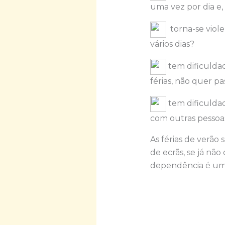
uma vez por dia e,
torna-se viole
vários dias?
tem dificuldad
férias, não quer p
tem dificuldad
com outras pessoa
As férias de verã
de ecrãs, se já nã
dependência é uma