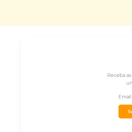
Receba as
um
Emai
S