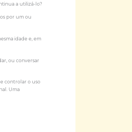
inua a utilizá-lo?
tos por um ou
mesma idade e, em
dar, ou conversar
e controlar o uso
onal. Uma