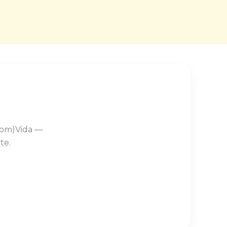
Com)Vida —
te.