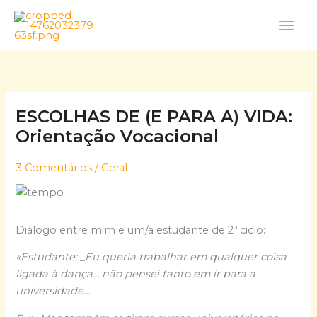
Skip
to
content
ESCOLHAS DE (E PARA A) VIDA:
Orientação Vocacional
3 Comentários
/
Geral
Diálogo entre mim e um/a estudante de 2º ciclo:
«Estudante: _Eu queria trabalhar em qualquer coisa
ligada à dança… não pensei tanto em ir para a
universidade…