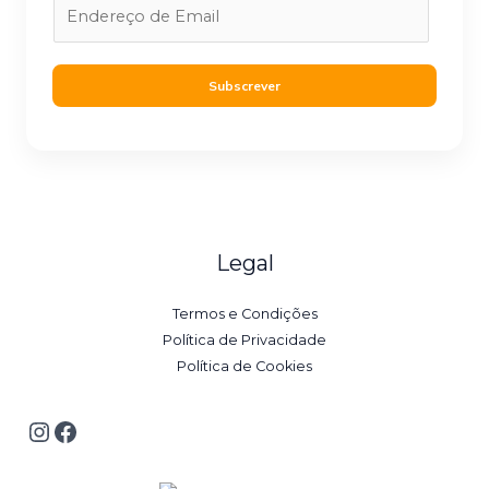
E
m
a
i
Subscrever
l
*
Legal
Termos e Condições
Política de Privacidade
Política de Cookies