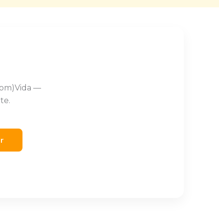
Com)Vida —
te.
er