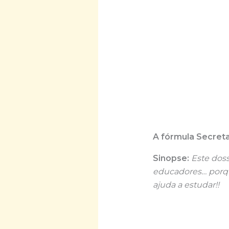
A fórmula Secreta
Sinopse:
Este dossi
educadores… porqu
ajuda a estudar!!