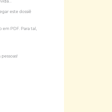
)vida…
egar este dossiê
 em PDF. Para tal,
 pessoas!