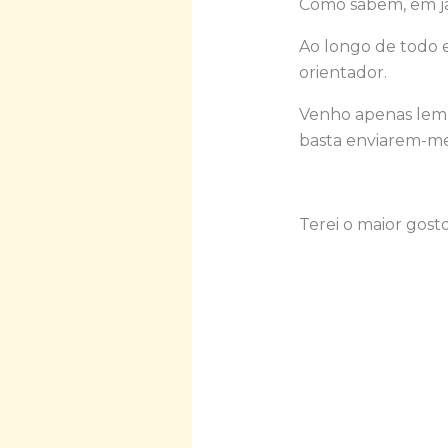
Como sabem, em ja
Ao longo de todo e
orientador.
Venho apenas lemb
basta enviarem-me
Terei o maior gost