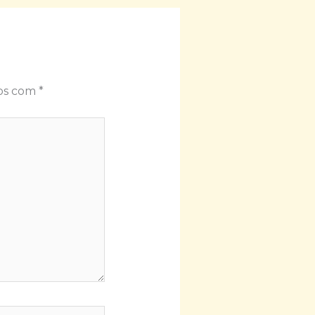
dos com
*