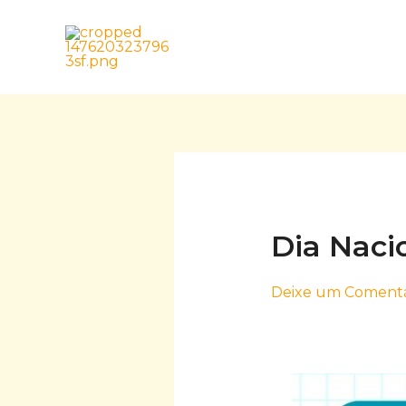
Skip
to
content
Dia Naci
Deixe um Comentá