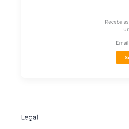
Receba as
um
Emai
S
Legal